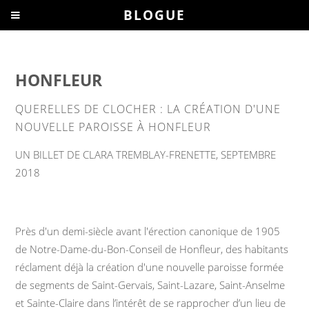
BLOGUE
HONFLEUR
QUERELLES DE CLOCHER : LA CRÉATION D'UNE
NOUVELLE PAROISSE À HONFLEUR
UN BILLET DE CLARA TREMBLAY-FRENETTE, SEPTEMBRE
2018
Près d'un demi-siècle avant l'érection canonique de 1905
de Notre-Dame-du-Bon-Conseil de Honfleur, des habitants
réclament déjà la création d'une nouvelle paroisse formée
de segments de Saint-Gervais, Saint-Lazare, Saint-Anselme
et Sainte-Claire dans l’intérêt de se rapprocher d’un lieu de