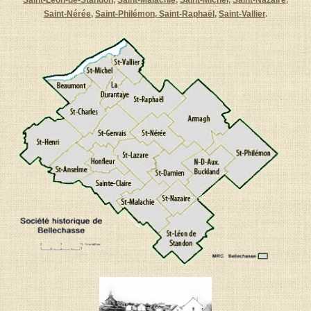
Saint-Léon-de-Standon
,
Saint-Malachie
,
Saint-Michel
,
Saint-Nazaire
,
Saint-Nérée
,
Saint-Philémon
,
Saint-Raphaël
,
Saint-Vallier
.