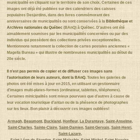
municipalité en cliquant sur le territoire de son choix. Certaines de ces
images ont déjà été publiées sur des calendriers des caisses
populaires Desjardins, dans des livres commémorant des
anniversaires de municipalités ou sont conservées à la
Bibliothèque et
Archives nationales du Québec
(BAnQ) à Québec. D'autres ont été
aimablement soumises par les municipalités concernées ou par des
individus qui possèdent des collections privées exceptionnelles.
Mentionnons notamment la collection de cartes postales anciennes «
Magella Bureau » qui illustre de nombreuses municipalités au début du
20e siècle.
Il n'est pas permis de copier et de diffuser ces images sans
l'autorisation de leurs auteurs, dont la BAnQ.
Toutes les galeries de
photos ont été mises à jour en 2015, en utilisant un gestionnaire
d'images multi-plates-formes (ordinateur, tablettes, téléphones).
Certaines minicipalités sont mieux pourvues que d'autres à cause de
leur vocation touristique d'antan ou de la phésence de photographes
sur les lieux. Bon plaisir à découvrir ces images oubliées!
Armagh
,
Beaumont
,
Buckland
,
Honfleur
,
La Durantaye
,
Saint-Anselme
,
Saint-Charles
,
Sainte-Claire
,
Saint-Damien
,
Saint-Gervais
,
Saint-Henri
,
Saint-Lazare,