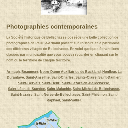
Photographies contemporaines
La Société historique de Bellechasse possède une belle collection de
photographies de Paul St-Arnaud portant sur l’histoire et le patrimoine
des différents villages de Bellechasse. En voici quelques échantillons
classés par municipalité que vous pouvez regarder en cliquant sur le
nom ou le territoire de chaque territoire.
Armagh
,
Beaumont
,
Notre-Dame Auxiliatrice de Buckland
,
Honfleur
,
La
Durantaye
,
Saint-Anselme
,
Saint-Charles
,
Sainte-Claire
,
Saint-Damien
,
Saint-Gervais
,
Saint-Henri
,
Saint-Lazare-de-Bellechasse,
Saint-Léon-de-Standon
,
Saint-Malachie
,
Saint-Michel-de-Bellechasse
,
Saint-Nazaire
,
Saint-Nérée-de-Bellechasse
,
Saint-Philémon
,
Saint-
Raphaël
,
Saint-Vallier
.